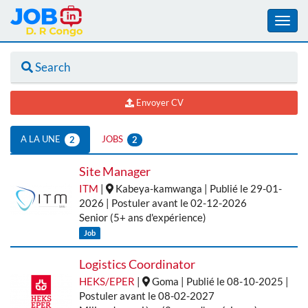
Toggl
navig
Aller
Search
au
contenu
principal
Envoyer CV
A LA UNE
JOBS
2
2
Jobs
Tabs
Site Manager
ITM
|
Kabeya-kamwanga | Publié le 29-01-
Menu
2026 | Postuler avant le 02-12-2026
Senior (5+ ans d'expérience)
Job
Logistics Coordinator
HEKS/EPER
|
Goma | Publié le 08-10-2025 |
Postuler avant le 08-02-2027