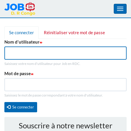
Toggl
navig
Aller
au
Se connecter
(onglet
Réinitialiser votre mot de passe
Primary
contenu
actif)
Nom d'utilisateur
principal
tabs
Saisissez votre nom d'utilisateur pour Job en RDC.
Mot de passe
Saisissez le mot de passe correspondant à votre nom d'utilisateur.
Se connecter
Souscrire à notre newsletter