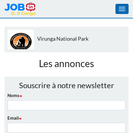
Toggl
navig
Aller
au
contenu
Virunga National Park
principal
Les annonces
Souscrire à notre newsletter
Noms
Email